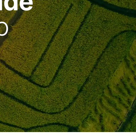
ade
o