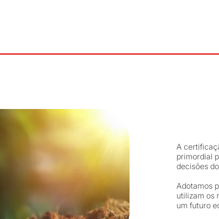
A certifica
primordial p
decisões do
Adotamos pr
utilizam os
um futuro eq