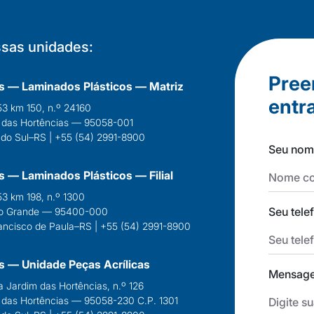
sas unidades:
Pree
ys — Laminados Plásticos — Matriz
entr
3 km 150, n.º 24160
 das Hortências — 95058-001
 do Sul–RS | +55 (54) 2991-8900
Seu nom
ys — Laminados Plásticos — Filial
3 km 198, n.º 1300
Seu tele
do Grande — 95400-000
ancisco de Paula–RS | +55 (54) 2991-8900
lys — Unidade Peças Acrílicas
Mensag
a Jardim das Hortências, n.º 126
 das Hortências — 95058-230 C.P. 1301