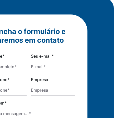
ncha o formulário e
aremos em contato
e*
Seu e-mail*
fone*
Empresa
em*