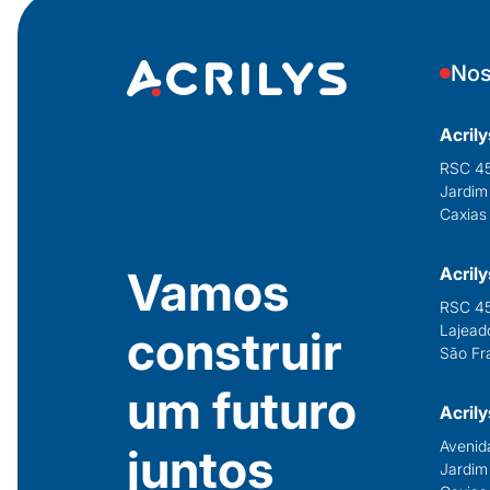
Nos
Acril
RSC 45
Jardim
Caxias
Vamos
‍Acril
RSC 45
Lajea
construir
São Fr
um futuro
‍Acri
Avenid
juntos
Jardim